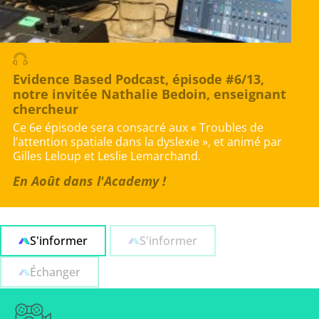
Evidence Based Podcast, épisode #6/13,
notre invitée Nathalie Bedoin, enseignant
chercheur
Ce 6e épisode sera consacré aux « Troubles de
l’attention spatiale dans la dyslexie », et animé par
Gilles Leloup et Leslie Lemarchand.
En Août dans l'Academy !
S'informer
S'informer
Échanger