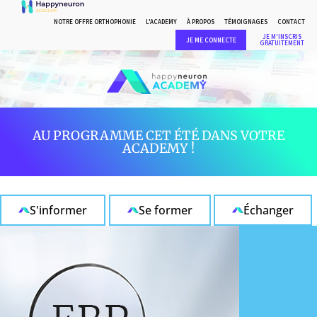
NOTRE OFFRE ORTHOPHONIE
L'ACADEMY
À PROPOS
TÉMOIGNAGES
CONTACT
JE M'INSCRIS
JE ME CONNECTE
GRATUITEMENT
AU PROGRAMME CET ÉTÉ DANS VOTRE
ACADEMY !
S'informer
Se former
Échanger