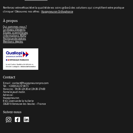
Renforcez votre efficacité et la qualité de vos soins grâce à des solutions qui simplifient votre pratique
clinique ! Découvrez nos offres :
Happyneuron Orthophonie
À propos
Qui sommes-nous?
Le réseau d’experts
Etudes scientifiques
Informations RGPD
Politique de cookies
Mentions légales
Contact
Email : contact@happyneuronpro.com
Tél. : +
33
(0)5.61.57.00.71
Horaires : 9h30-12h30 et 13h30-17h00
Fermé le jeudi matin.
Adresse :
Happyneuron
8 bis avenue de la tuilerie
31620 Villeneuve-les-bouloc – France
Suivez-nous