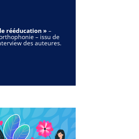
de rééducation
»
–
 orthophonie – issu de
nterview des auteures.