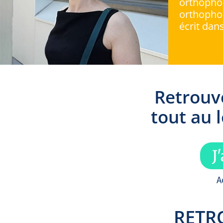
orthophon
orthophon
écrit dans
Retrouv
tout au 
J
A
RETR