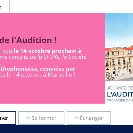
r
de l'Audition !
a lieu
le 14 octobre prochain à
ème congrès de la SFORL, la Société
.
Orthophonistes, conviées par
s le 14 octobre à Marseille !
rmer
Se former
Échanger