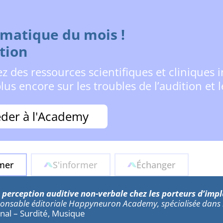
ématique du mois !
tion
z des ressources scientifiques et cliniques i
lus encore sur les troubles de l’audition et 
der à l'Academy
rmer
S'informer
Échanger
 perception auditive non-verbale chez les porteurs d’impl
onsable éditoriale
Happyneuron Academy, spécialisée dans l
ginal – Surdité, Musique