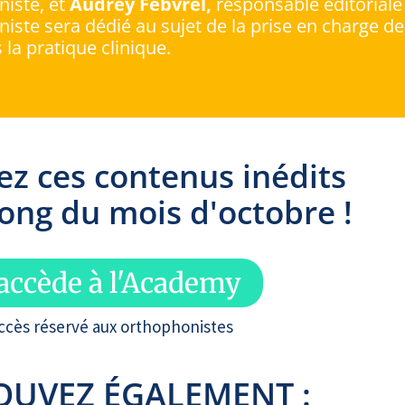
iste, et
Audrey Febvrel,
responsable éditorial
iste sera dédié au sujet de la prise en charge d
 la pratique clinique.
ez ces contenus inédits
long du mois d'octobre !
'accède à l'Academy
ccès réservé aux orthophonistes
OUVEZ ÉGALEMENT :