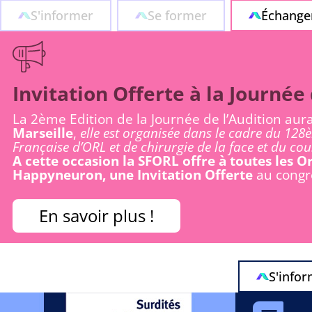
S'informer
Se former
Échange
Invitation Offerte à la Journée 
La 2ème Edition de la Journée de l’Audition aur
Marseille
,
elle est organisée dans le cadre du 128
Française d’ORL et de chirurgie de la face et du cou
A cette occasion la SFORL offre à toutes les 
Happyneuron, une Invitation Offerte
au congrè
En savoir plus !
S'info