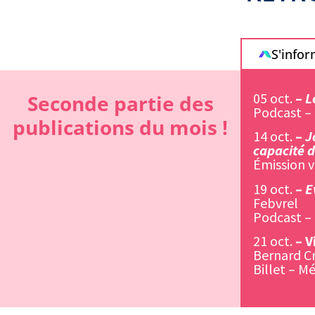
S'info
05 oct.
–
L
Seconde partie des
Podcast –
publications du mois !
14 oct.
–
J
capacité d
Émission 
19 oct.
–
E
Febvrel
Podcast – 
21 oct.
–
Vi
Bernard Cr
Billet – M