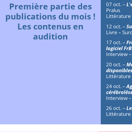
Première partie des
07 oct. –
L’
Pralus
publications du mois !
Littérature
Les contenus en
12 oct. –
Su
Livre – Sur
audition
17 oct. –
Fr
logiciel FrB
Interview –
20 oct. –
Me
disponible
Littérature
24 oct. –
Ag
cérébrolés
Interview –
26 oct. –
Les
Littérature