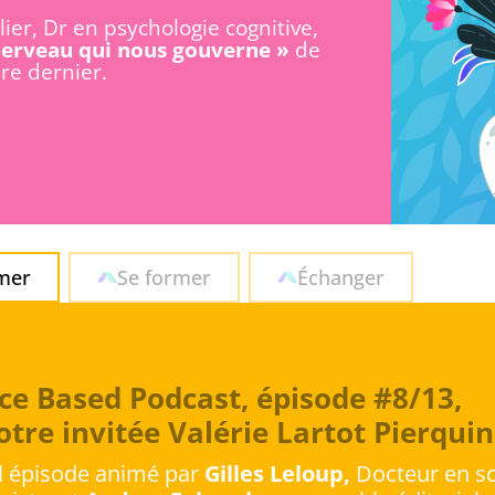
lier, Dr en psychologie cognitive,
 cerveau qui nous gouverne »
de
re dernier.
rmer
Se former
Échanger
ce Based Podcast, épisode #8/13,
otre invitée Valérie Lartot Pierqui
l épisode animé par
Gilles Leloup,
Docteur en sc