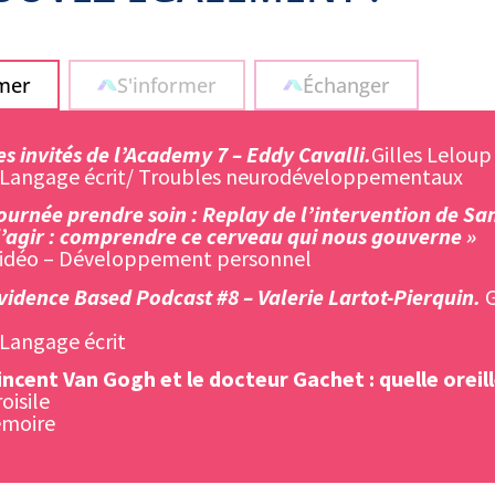
rmer
S'informer
Échanger
es invités de l’Academy 7 – Eddy Cavalli
.
Gilles Leloup
 Langage écrit/ Troubles neurodéveloppementaux
ournée prendre soin : Replay de l’intervention de Sand
’agir : comprendre ce cerveau qui nous gouverne »
vidéo – Développement personnel
vidence Based Podcast #8 – Valerie Lartot-Pierquin
.
G
Langage écrit
ncent Van Gogh et le docteur Gachet : quelle oreil
oisile
émoire