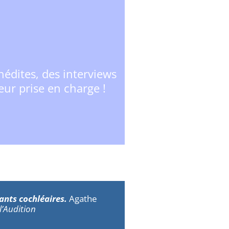
nédites, des interviews
leur prise en charge !
ants cochléaires.
Agathe
’Audition