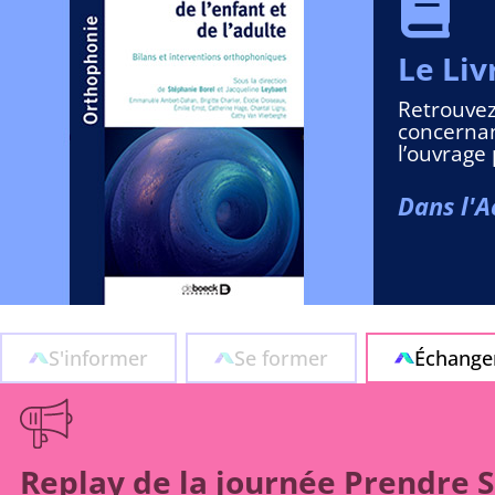
Le Liv
Retrouvez
concernan
l’ouvrage
Dans l'
S'informer
Se former
Échange
Replay de la journée Prendre S