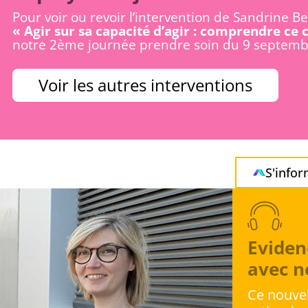
Pour voir ou revoir l’intervention de Sandrine Be
« Agir sur sa capacité d’agir : comprendre ce
notre 2ème journée prendre soin du 9 septemb
Voir les autres interventions
S'info
Eviden
avec n
Ce nouve