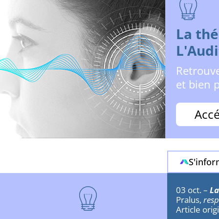
La th
L'Audi
Retrouve
et bien p
Accé
S'info
03 oct. –
La
Pralus,
resp
Article ori