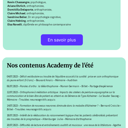
Kevin Chassangre
, psychologue,
Ariane Ehrlich
, orthophoniste,
Domitilla Delaporte
, orthophoniste,
Claire Michael
, orthophoniste,
Sandrine Belier
, Dr en psychologie cognitive,
Claire Hebting
, orthophoniste,
Elsa Novelli
, diplômée en philosophe contemporaine
En savoir plus
Nos contenus Academy de l'été
04/07/2023 –
Déficit vestibulaire ou trouble de l’équilibre associé à la surdité : prise en soin orthophonique
du jeune enfant (0-3 ans)
– Bouvard Anaïs – Mémoire
–
Audition
06/07/2023 –
Paroles d’ortho : la téléorthophonie
– Manon Germain –
Billet –
Partage d’expérience
12/07/2023 –
Orthophonie à médiation artistique : Impacts des ateliers de peinture-aquagraphie sur la
communication et le bien-être de patient-es atteint-es de Démence de Type Alzheimer
– Le Souder Soazeg
–
Mémoire
– Troubles neurocognitifs acquis
14/07/2023
–
Formation de nouveaux neurones diminuée dans la maladie d’Alzheimer ?
– Bernard Croisile –
Billet
–
Troubles neurocognitifs acquis
18/07/2023
–
Intérêt de la rééducation du raisonnement logique chez les patients cérébrolésés présentant
des troubles de la pragmatique
–
Altenburger Julie – Mémoire d’orthophonie
20/07/2023
–
Difficultés de lecture et entraînements auditifs et musicaux : une revue de la littérature
–
Agathe