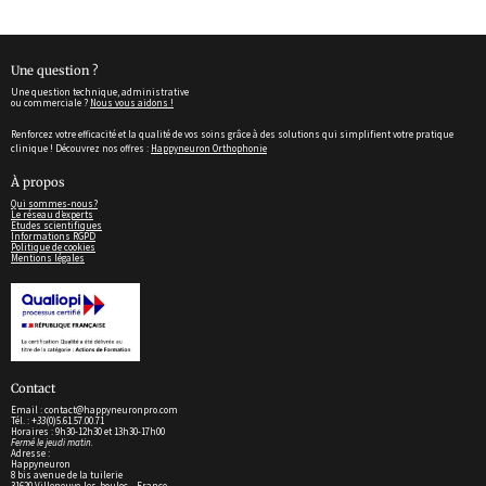
Une question ?
Une question technique, administrative
ou commerciale ?
Nous vous aidons !
Renforcez votre efficacité et la qualité de vos soins grâce à des solutions qui simplifient votre pratique
clinique ! Découvrez nos offres :
Happyneuron Orthophonie
À propos
Qui sommes-nous?
Le réseau d’experts
Etudes scientifiques
Informations RGPD
Politique de cookies
Mentions légales
Contact
Email : contact@happyneuronpro.com
Tél. : +
33
(0)5.61.57.00.71
Horaires : 9h30-12h30 et 13h30-17h00
Fermé le jeudi matin.
Adresse :
Happyneuron
8 bis avenue de la tuilerie
31620 Villeneuve-les-bouloc – France