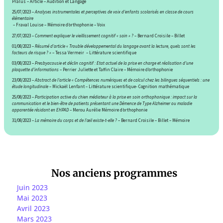
Pralus – Article – Audition et Langage
25/07/2023 –
Analyses instrumentales et perceptives de voix d’enfants scolarisés en classe de cours
élémentaire
– Fraval Louise –
Mémoire d’orthophonie – Voix
27/07/2023
–
Comment expliquer le vieillissement cognitif « sain » ?
– Bernard Croisile – Billet
01/08/2023
–
Résumé d’article « Trouble développemental du langage avant la lecture, quels sont les
facteurs de risque ? »
– Tessa Vermeir –
Littérature scientifique
03/08/2023
–
Presbyacousie et déclin cognitif : Etat actuel de la prise en charge et réalisation d’une
plaquette d’informations
– Perrier Juliette et Taffin Claire – Mémoire d’orthophonie
23/08/2023
–
Abstract de l’article « Compétences numériques et de calcul chez les bilingues séquentiels : une
étude longitudinale
–
Mickaël Lenfant
–
Littérature scientifique- Cognition mathématique
25/08/2023
–
Participation active du chien médiateur à la prise en soin orthophonique : impact sur la
communication et le bien-être de patients présentant une Démence de Type Alzheimer ou maladie
apparentée résidant en EHPAD
– Merou Aurélie Mé
moire d’orthophonie
31/08/2023
–
La mémoire du corps et de l’œil existe-t-elle ?
–
Bernard Croisile
–
Billet – Mémoire
Nos anciens programmes
Juin 2023
Mai 2023
Avril 2023
Mars 2023