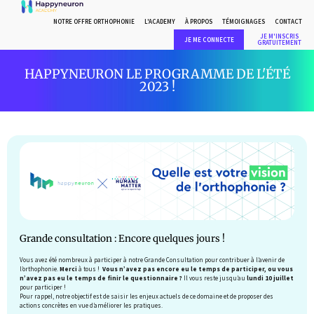
NOTRE OFFRE ORTHOPHONIE
L'ACADEMY
À PROPOS
TÉMOIGNAGES
CONTACT
JE M'INSCRIS
JE ME CONNECTE
GRATUITEMENT
HAPPYNEURON LE PROGRAMME DE L'ÉTÉ
2023 !
Grande consultation : Encore quelques jours !
Vous avez été nombreux à participer à notre Grande Consultation pour contribuer à l’avenir de
l’orthophonie.
Merci
à tous !
Vous n’avez pas encore eu le temps de participer, ou vous
n’avez pas eu le temps de finir le questionnaire ?
Il vous reste jusqu’au
lundi 10 juillet
pour participer !
Pour rappel, notre objectif est de saisir les enjeux actuels de ce domaine et de proposer des
actions concrètes en vue d’améliorer les pratiques.